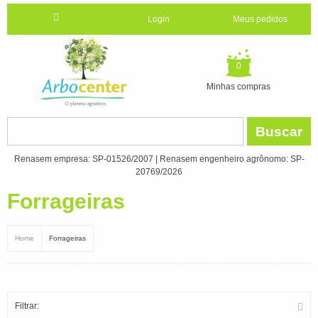
Login
Meus pedidos
0
Minhas compras
Buscar
Renasem empresa: SP-01526/2007 | Renasem engenheiro agrônomo: SP-
20769/2026
Forrageiras
Home
Forrageiras
Filtrar: