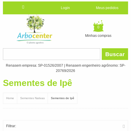
Login
Meus pedidos
0
Minhas compras
Buscar
Renasem empresa: SP-01526/2007 | Renasem engenheiro agrônomo: SP-
20769/2026
Sementes de Ipê
Home
Sementes Nativas
Sementes de Ipê
Filtrar: