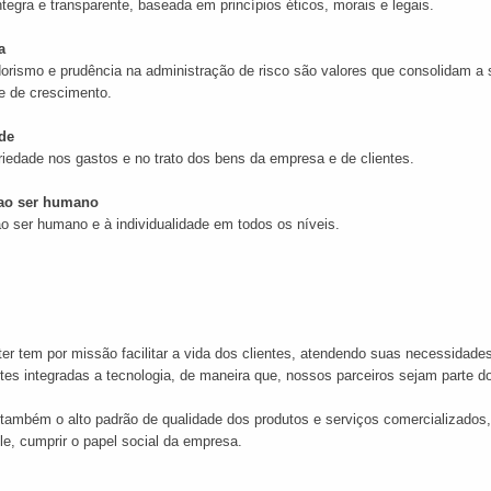
tegra e transparente, baseada em princípios éticos, morais e legais.
a
rismo e prudência na administração de risco são valores que consolidam a 
e de crescimento.
de
riedade nos gastos e no trato dos bens da empresa e de clientes.
 ao ser humano
o ser humano e à individualidade em todos os níveis.
er tem por missão facilitar a vida dos clientes, atendendo suas necessidade
s integradas a tecnologia, de maneira que, nossos parceiros sejam parte d
ambém o alto padrão de qualidade dos produtos e serviços comercializados, c
le, cumprir o papel social da empresa.