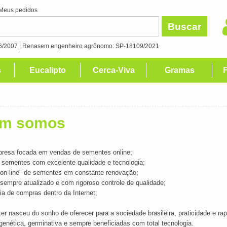
Meus pedidos
Buscar
/2007 | Renasem engenheiro agrônomo: SP-18109/2021
s
Eucalipto
Cerca-Viva
Gramas
F
m somos
resa focada em vendas de sementes online;
 sementes com excelente qualidade e tecnologia;
"on-line" de sementes em constante renovação;
sempre atualizado e com rigoroso controle de qualidade;
ia de compras dentro da Internet;
er nasceu do sonho de oferecer para a sociedade brasileira, praticidade e 
genética, germinativa e sempre beneficiadas com total tecnologia.