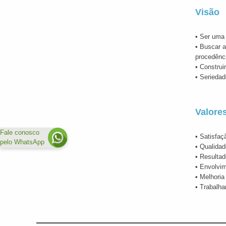
Visão
• Ser uma 
• Buscar a
procedênc
• Construi
• Serieda
Valore
Fale conosco
• Satisfaç
pelo WhatsApp
• Qualida
• Resultad
• Envolvim
• Melhoria
• Trabalha