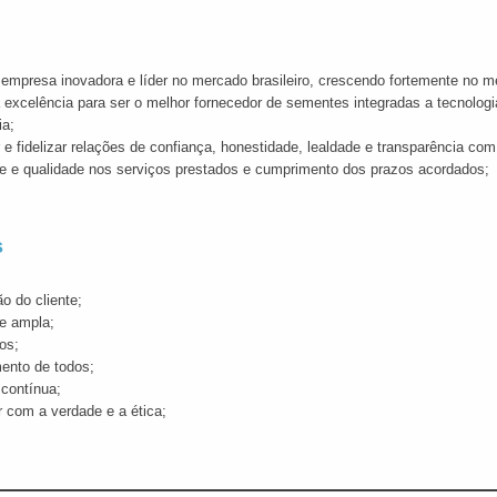
empresa inovadora e líder no mercado brasileiro, crescendo fortemente no m
 excelência para ser o melhor fornecedor de sementes integradas a tecnolo
ia;
r e fidelizar relações de confiança, honestidade, lealdade e transparência co
de e qualidade nos serviços prestados e cumprimento dos prazos acordados;
s
ão do cliente;
de ampla;
os;
ento de todos;
 contínua;
r com a verdade e a ética;