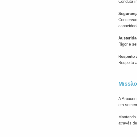
Conduta ín
Seguranç
Conservado
capacidad
Austerida
Rigor e se
Respeito
Respeito a
Missão
A Arbocent
em semente
Mantendo t
através de