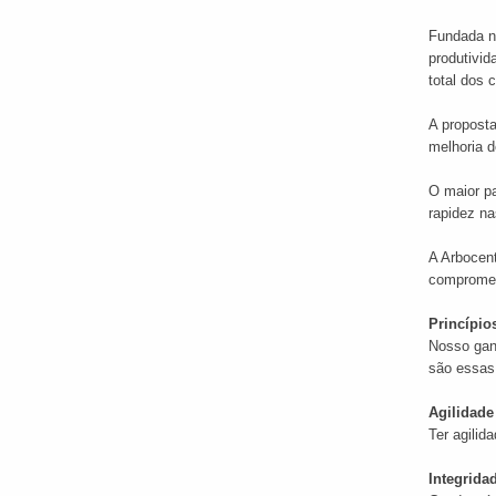
Fundada no
produtivi
total dos c
A proposta
melhoria d
O maior pa
rapidez na
A Arbocent
compromet
Princípio
Nosso ganh
são essas 
Agilidade
Ter agilid
Integrida