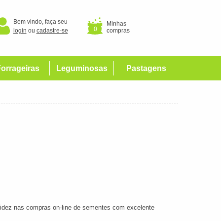
Bem vindo, faça seu
Minhas
0
login
ou
cadastre-se
compras
orrageiras
Leguminosas
Pastagens
rapidez nas compras on-line de sementes com excelente