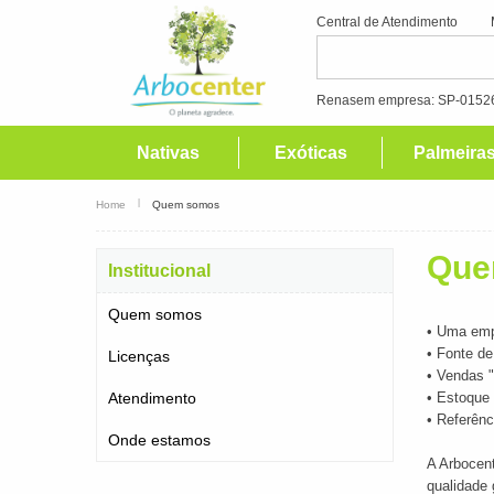
Central de Atendimento
Renasem empresa: SP-01526
Nativas
Exóticas
Palmeira
Home
Quem somos
Que
Institucional
Quem somos
• Uma emp
• Fonte de
Licenças
• Vendas 
Atendimento
• Estoque 
• Referênc
Onde estamos
A Arbocent
qualidade 