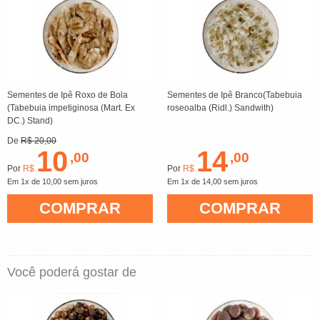
Sementes de Ipê Roxo de Bola
Sementes de Ipê Branco(Tabebuia
(Tabebuia impetiginosa (Mart. Ex
roseoalba (Ridl.) Sandwith)
DC.) Stand)
De
R$ 20,00
10
14
,00
,00
Por
R$
Por
R$
Em 1x de 10,00 sem juros
Em 1x de 14,00 sem juros
COMPRAR
COMPRAR
Você poderá gostar de