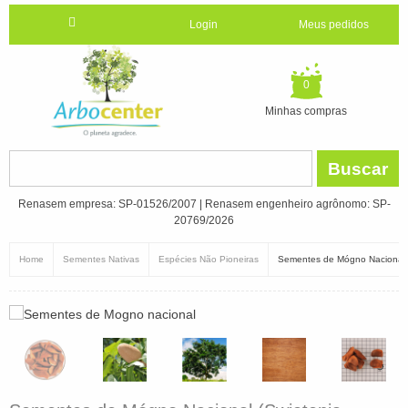
Login
Meus pedidos
0
Minhas compras
Buscar
Renasem empresa: SP-01526/2007 | Renasem engenheiro agrônomo: SP-
20769/2026
Home
Sementes Nativas
Espécies Não Pioneiras
Sementes de Mógno Nacional (