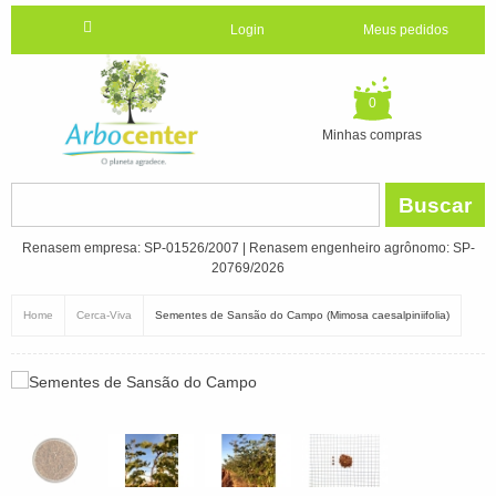
Login
Meus pedidos
0
Minhas compras
Buscar
Renasem empresa: SP-01526/2007 | Renasem engenheiro agrônomo: SP-
20769/2026
Home
Cerca-Viva
Sementes de Sansão do Campo (Mimosa caesalpiniifolia)