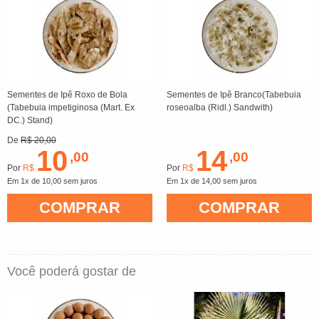
Sementes de Ipê Roxo de Bola
Sementes de Ipê Branco(Tabebuia
(Tabebuia impetiginosa (Mart. Ex
roseoalba (Ridl.) Sandwith)
DC.) Stand)
De
R$ 20,00
10
14
,00
,00
Por
R$
Por
R$
Em 1x de 10,00 sem juros
Em 1x de 14,00 sem juros
COMPRAR
COMPRAR
Você poderá gostar de