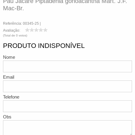
Pau Jacaré Piptadenia gonoacantha Mart. J.F.
Mac-Br.
Referência: 00345-25 |
Avaliação:
(Total de 0 votos)
PRODUTO INDISPONÍVEL
Nome
Email
Telefone
Obs