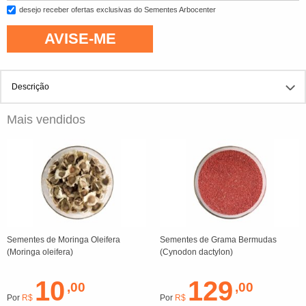
desejo receber ofertas exclusivas do Sementes Arbocenter
AVISE-ME
Descrição
Mais vendidos
Sementes de Moringa Oleifera
Sementes de Grama Bermudas
(Moringa oleifera)
(Cynodon dactylon)
10
129
,00
,00
Por
R$
Por
R$