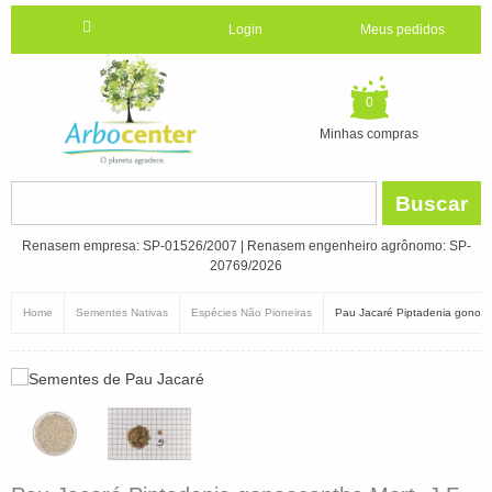
Login
Meus pedidos
0
Minhas compras
Buscar
Renasem empresa: SP-01526/2007 | Renasem engenheiro agrônomo: SP-
20769/2026
Home
Sementes Nativas
Espécies Não Pioneiras
Pau Jacaré Piptadenia gonoaca