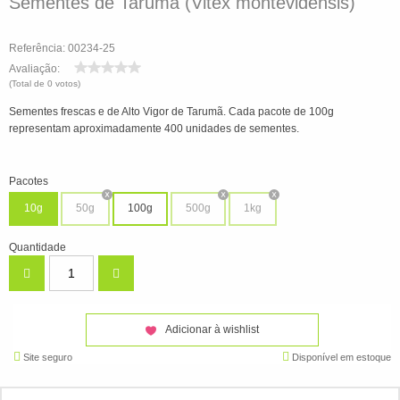
Sementes de Tarumã (Vitex montevidensis)
Referência: 00234-25
Avaliação:
(Total de 0 votos)
Sementes frescas e de Alto Vigor de Tarumã. Cada pacote de 100g
representam aproximadamente 400 unidades de sementes.
Pacotes
10g
50g
100g
500g
1kg
Quantidade
Adicionar à wishlist
Site seguro
Disponível em estoque