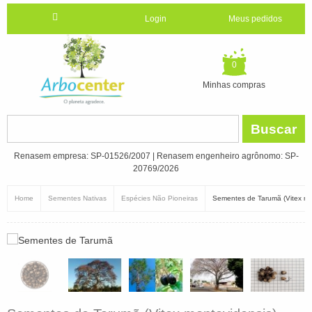
Login
Meus pedidos
0
Minhas compras
Buscar
Renasem empresa: SP-01526/2007 | Renasem engenheiro agrônomo: SP-
20769/2026
Home
Sementes Nativas
Espécies Não Pioneiras
Sementes de Tarumã (Vitex mo