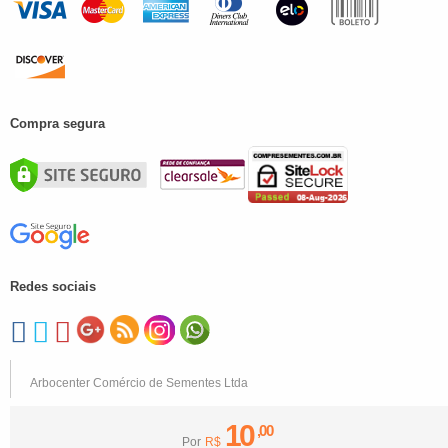
Compra segura
Redes sociais
Arbocenter Comércio de Sementes Ltda
10
,00
Por
R$
Renasem empresa: SP-01526/2007 | Renasem engenheiro agrônomo: SP-