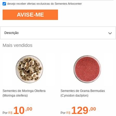
desejo receber ofertas exclusivas do Sementes Arbocenter
AVISE-ME
Descrição
Mais vendidos
Sementes de Moringa Oleifera
Sementes de Grama Bermudas
(Moringa oleifera)
(Cynodon dactylon)
10
129
,00
,00
Por
R$
Por
R$