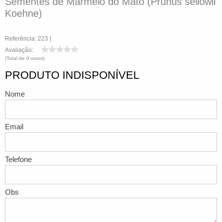
Sementes de Marmelo do Mato (Prunus sellowii
Koehne)
Referência: 223 |
Avaliação:
(Total de 0 votos)
PRODUTO INDISPONÍVEL
Nome
Email
Telefone
Obs